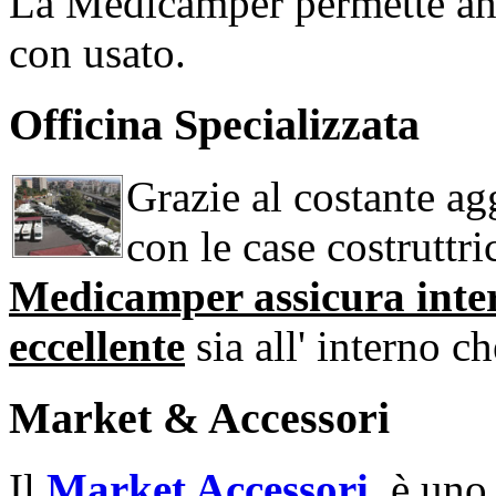
La Medicamper permette an
con usato.
Officina Specializzata
Grazie al costante ag
con le case costruttri
Medicamper assicura interv
eccellente
sia all' interno c
Market & Accessori
Il
Market Accessori
è uno d