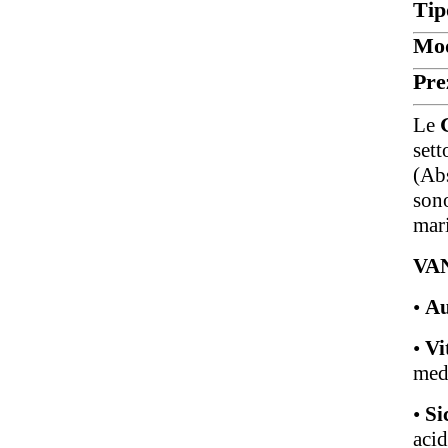
Tip
Mod
Pre
Le
sett
(Ab
sono
mar
VA
•
Au
•
Vi
med
•
Si
acid