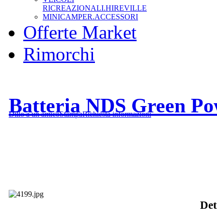
RICREAZIONALI.HIREVILLE
MINICAMPER.ACCESSORI
Offerte Market
Rimorchi
Batteria NDS Green Po
Dillo a un amico
Stampa
Richiesta informazioni
Det