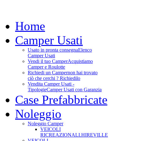
Home
Camper Usati
Usato in pronta consegna
Elenco
Camper Usati
Vendi il tuo Camper
Acquistiamo
Camper e Roulotte
Richiedi un Camper
non hai trovato
ciò che cerchi ? Richiedilo
Vendita Camper Usati -
Tipologie
Camper Usati con Garanzia
Case Prefabbricate
Noleggio
Noleggio Camper
VEICOLI
RICREAZIONALI.HIREVILLE
VEICOLI