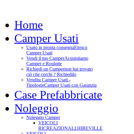
Home
Camper Usati
Usato in pronta consegna
Elenco
Camper Usati
Vendi il tuo Camper
Acquistiamo
Camper e Roulotte
Richiedi un Camper
non hai trovato
ciò che cerchi ? Richiedilo
Vendita Camper Usati -
Tipologie
Camper Usati con Garanzia
Case Prefabbricate
Noleggio
Noleggio Camper
VEICOLI
RICREAZIONALI.HIREVILLE
VEICOLI